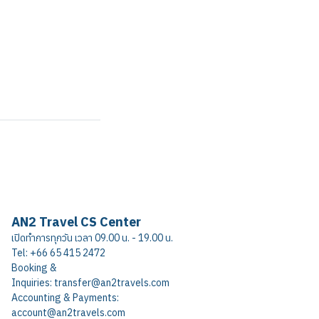
AN2 Travel CS Center
เปิดทำการทุกวัน เวลา 09.00 น. - 19.00 น.
Tel: +66 65 415 2472
Booking &
Inquiries: transfer@an2travels.com
Accounting & Payments:
account@an2travels.com