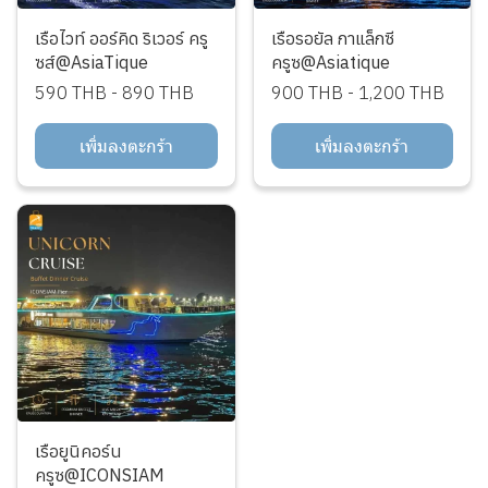
เรือไวท์ ออร์คิด ริเวอร์ ครู
เรือรอยัล กาแล็กซี
ซส์@AsiaTique
ครูซ@Asiatique
590 THB
-
890 THB
900 THB
-
1,200 THB
เพิ่มลงตะกร้า
เพิ่มลงตะกร้า
เรือยูนิคอร์น
ครูซ@ICONSIAM