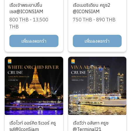
เรือเจ้าพระยาปริ๊น
เรือเมอริเดียน ครูซ2
เซส@ICONSIAM
@ICONSIAM
800 THB
-
13,500
750 THB
-
890 THB
THB
เพิ่มลงตะกร้า
เพิ่มลงตะกร้า
เรือไวท์ ออร์คิด ริเวอร์ ครู
เรือวีว่า อลังกา ครูซ
ซส์@IconSiam
@Terminal21