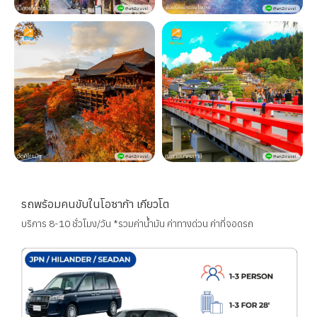
รถพร้อมคนขับในโอซาก้า เกียวโต
บริการ 8-10 ชั่วโมง/วัน *รวมค่าน้ำมัน ค่าทางด่วน ค่าที่จอดรถ