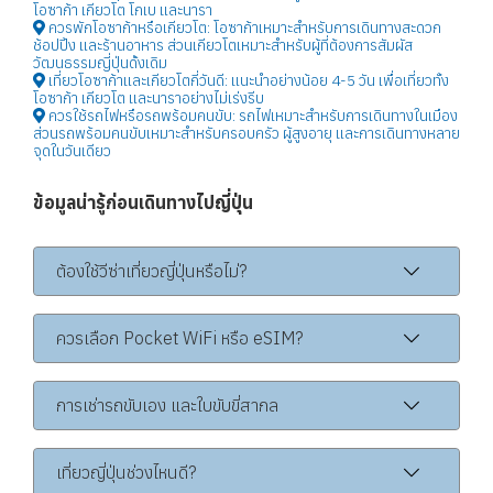
โอซาก้า เกียวโต โกเบ และนารา
ควรพักโอซาก้าหรือเกียวโต: โอซาก้าเหมาะสำหรับการเดินทางสะดวก
ช้อปปิ้ง และร้านอาหาร ส่วนเกียวโตเหมาะสำหรับผู้ที่ต้องการสัมผัส
วัฒนธรรมญี่ปุ่นดั้งเดิม
เที่ยวโอซาก้าและเกียวโตกี่วันดี: แนะนำอย่างน้อย 4-5 วัน เพื่อเที่ยวทั้ง
โอซาก้า เกียวโต และนาราอย่างไม่เร่งรีบ
ควรใช้รถไฟหรือรถพร้อมคนขับ: รถไฟเหมาะสำหรับการเดินทางในเมือง
ส่วนรถพร้อมคนขับเหมาะสำหรับครอบครัว ผู้สูงอายุ และการเดินทางหลาย
จุดในวันเดียว
ข้อมูลน่ารู้ก่อนเดินทางไปญี่ปุ่น
ต้องใช้วีซ่าเที่ยวญี่ปุ่นหรือไม่?
ควรเลือก Pocket WiFi หรือ eSIM?
การเช่ารถขับเอง และใบขับขี่สากล
เที่ยวญี่ปุ่นช่วงไหนดี?