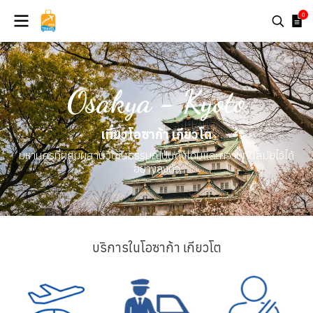
0
Osakya - Kyoto
เที่ยวโอซาก้า เกียวโต
มหานครที่ผสมผสานวัฒนธรรมญี่ปุ่นดั้งเดิมและความทันสมัยไว้ได้
อย่างลงตัว
บริการในโอซาก้า เกียวโต