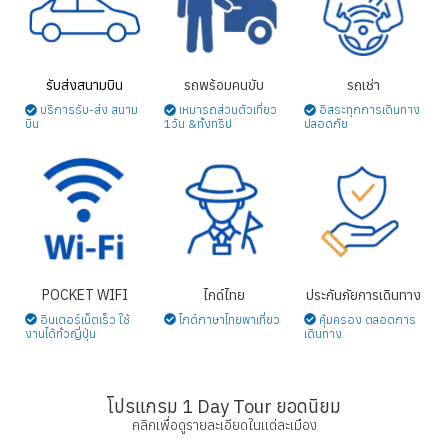
รับส่งสนามบิน
รถพร้อมคนขับ
รถเช่า
บริการรับ-ส่ง สนาม
เหมารถส่วนตัวเที่ยว
อิสระทุกการเดินทาง
บิน
1วัน &ทั้งทริป
ปลอดภัย
POCKET WIFI
ไกด์ไทย
ประกันภัยการเดินทาง
อินเตอร์เน็ตเร็ว ใช้
ไกด์ภาษาไทยพาเที่ยว
คุ้มครอง ตลอดการ
งานได้ทั่วญี่ปุ่น
เดินทาง
โปรแกรม 1 Day Tour ยอดนิยม
คลิกเพื่อดูรายละเอียดในแต่ละเมือง