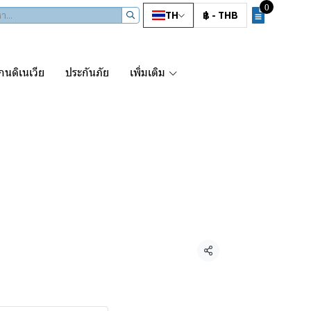
0
TH
฿
-
THB
นดิเนเวีย
ประกันภัย
เพิ่มเติม
ยนครูซ1
AM
แชร์