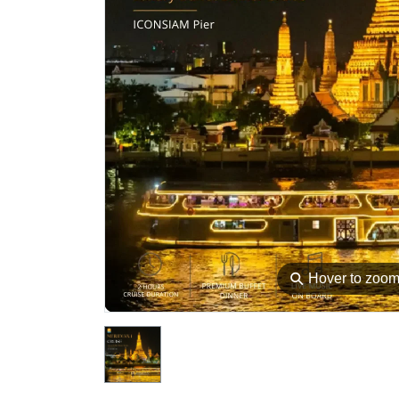
⚲
Hover to zoo