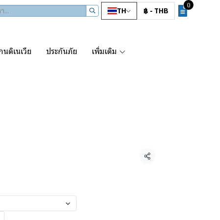
0
TH
฿
-
THB
นดิเนเวีย
ประกันภัย
เพิ่มเติม
ue Voyage500
แชร์