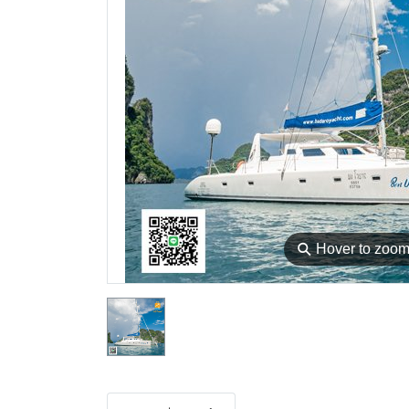
⚲
Hover to zoo