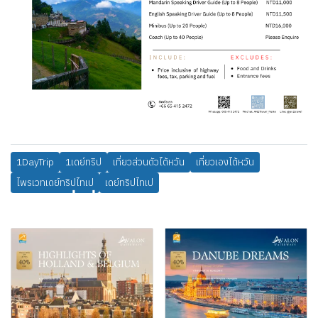
1DayTrip
1เดย์ทริป
เที่ยวส่วนตัวไต้หวัน
เที่ยวเองไต้หวัน
ไพรเวทเดย์ทริปไทเป
เดย์ทริปไทเป
สินค้าที่เกี่ยวข้อง