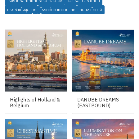
โรงงานช็อกโกแลตชิโรอิโคอิบิโตะ
ทัวร์เรือแก้วชาโกตัน
กระเช้าเท็งงุยามะ
โรงกลั่นสาเกทานากะ
ถนนซาไกมาจิ
สินค้าที่เกี่ยวข้อง
Higlights of Holland &
DANUBE DREAMS
Belgium
(EASTBOUND)