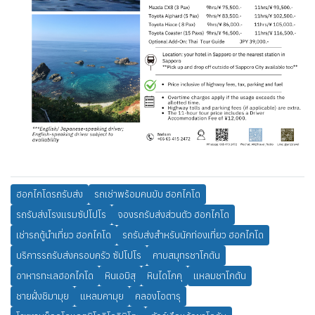
ฮอกไกโดรถรับส่ง
รถเช่าพร้อมคนขับ ฮอกไกโด
รถรับส่งโรงแรมซัปโปโร
จองรถรับส่งส่วนตัว ฮอกไกโด
เช่ารถตู้นำเที่ยว ฮอกไกโด
รถรับส่งสำหรับนักท่องเที่ยว ฮอกไกโด
บริการรถรับส่งครอบครัว ซัปโปโร
คาบสมุทรชาโกตัน
อาหารทะเลฮอกไกโด
หินเอบิสุ
หินไดโกคุ
แหลมชาโกตัน
ชายฝั่งชิมามุย
แหลมคามุย
คลองโอตารุ