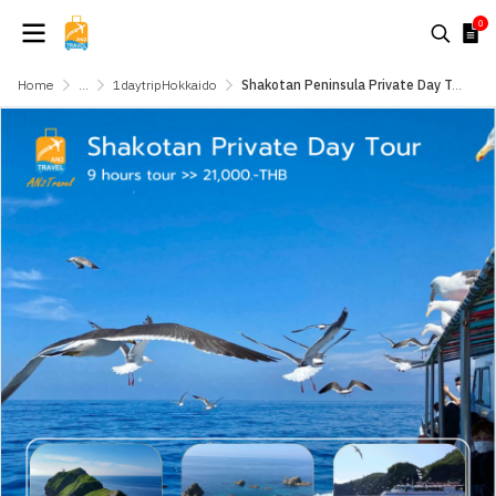
0
Home
...
1daytripHokkaido
Shakotan Peninsula Private Day Tour