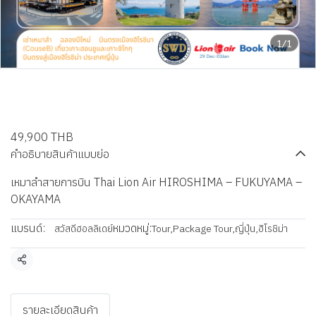
1/1
New Year 2026 Hiroshima
6วัน 4คืน บินไทยไลออนแอร์ A
49,900 THB
คำอธิบายสินค้าแบบย่อ
เหมาลำสายการบิน Thai Lion Air HIROSHIMA – FUKUYAMA –
OKAYAMA
แบรนด์:
หมวดหมู่:
สวัสดีฮอลลิเดย์
Tour
,
Package Tour
,
ญี่ปุ่น
,
ฮิโรชิม่า
แชร์
รายละเอียดสินค้า