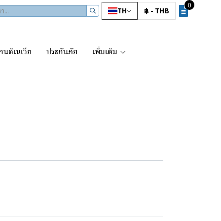
0
TH
฿
-
THB
นดิเนเวีย
ประกันภัย
เพิ่มเติม