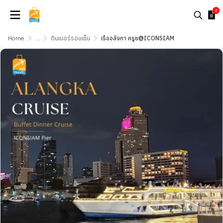
0
Home
...
ดินเนอร์รอบเย็น
เรืออลังกา ครูซ@ICONSIAM