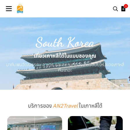
0
South Korea
เที่ยวเกาหลีใต้ในแบบของคุณ
มาค้นพบวัฒนธรรม อาหาร และสถานที่ท่องเที่ยวสมัยใหม่ของเกาหลี
กันเถอะ
บริการของ
AN2Travel
ในเกาหลีใต้