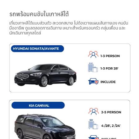
รถพร้อมคนขับในเกาหลีใต้
เที่ยวเกาหลีใต้แบบส่วนตัว สะวดกสบาย ไม่ต้องวางแผนเส้นทางเอง คนขับ
มืออาชีพ ดูแลตลอดการเดินทาง เหมาะสำหรับครอบครัว กลุ่มเพื่อน และ
นักเดินทางทุกสไตล์