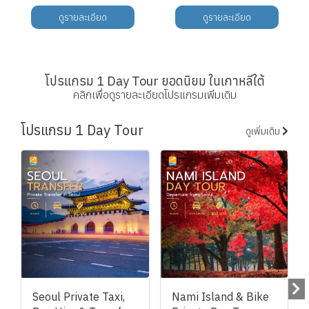
ดูรายละเอียด
ดูรายละเอียด
โปรแกรม 1 Day Tour ยอดนิยม ในเกาหลีใต้
คลิกเพื่อดูรายละเอียดโปรแกรมเพิ่มเติม
โปรแกรม 1 Day Tour
ดูเพิ่มเติม
Seoul Private Taxi,
Nami Island & Bike