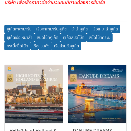
บริษัท เพื่อเช็คราคาต่อจำนวนคนที่ท่านต้องการขึ้นเรือ
ภูเก็ตคาตามารัน
เรือคาตามารันภูเก็ต
ดำน้ำภูเก็ต
เรือเหมาลำภูเก็ต
ภูเก็ตเรือเหมาลำ
สปีดโบ๊ทภูเก็ต
ภูเก็ตสปีดโบ๊ท
สปี๊ดโบ๊ทกระบี่
กระบี่สปี๊ดโบ๊ท
เรือส่วนตัว
เรือส่วนตัวภูเก็ต
สินค้าที่เกี่ยวข้อง
Higlights of Holland &
DANUBE DREAMS