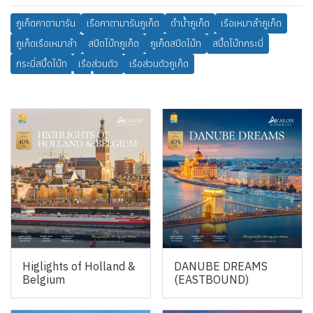
ภูเก็ตคาตามารัน
เรือคาตามารันภูเก็ต
ดำน้ำภูเก็ต
เรือเหมาลำภูเก็ต
ภูเก็ตเรือเหมาลำ
สปีดโบ๊ทภูเก็ต
ภูเก็ตสปีดโบ๊ท
สปี๊ดโบ๊ทกระบี่
กระบี่สปี๊ดโบ๊ท
เรือส่วนตัว
เรือส่วนตัวภูเก็ต
สินค้าที่เกี่ยวข้อง
Higlights of Holland &
DANUBE DREAMS
Belgium
(EASTBOUND)