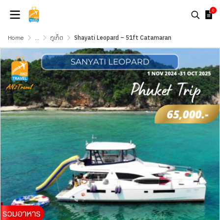
0
Home
...
ภูเก็ต
Shayati Leopard – 51ft Catamaran