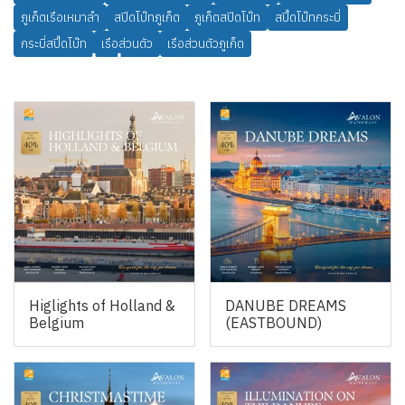
ภูเก็ตเรือเหมาลำ
สปีดโบ๊ทภูเก็ต
ภูเก็ตสปีดโบ๊ท
สปี๊ดโบ๊ทกระบี่
กระบี่สปี๊ดโบ๊ท
เรือส่วนตัว
เรือส่วนตัวภูเก็ต
สินค้าที่เกี่ยวข้อง
Higlights of Holland &
DANUBE DREAMS
Belgium
(EASTBOUND)