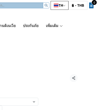
0
TH
฿
-
THB
นดิเนเวีย
ประกันภัย
เพิ่มเติม
CH CLUB
แชร์